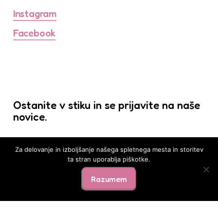
Instagram
Facebook
Ostanite v stiku in se prijavite na naše
novice.
Za delovanje in izboljšanje našega spletnega mesta in storitev
ta stran uporablja piškotke.
©
2026
BabyExpo. Vse pravice pridržane.
Razumem
Pogoji poslovanja