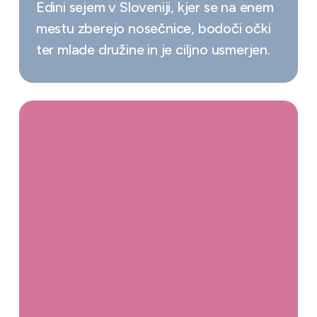
Edini sejem v Sloveniji, kjer se na enem
mestu zberejo nosečnice, bodoči očki
ter mlade družine in je ciljno usmerjen.