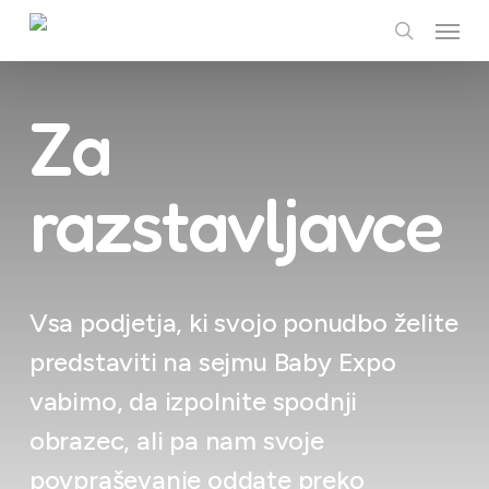
Skip
Menu
to
search
main
content
Za
razstavljavce
Vsa podjetja, ki svojo ponudbo želite
predstaviti na sejmu Baby Expo
vabimo, da izpolnite spodnji
obrazec, ali pa nam svoje
povpraševanje oddate preko