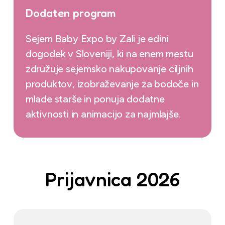
Dodaten program
Sejem Baby Expo by Zali je edini
dogodek v Sloveniji, ki na enem mestu
združuje sejemsko nakupovanje ciljnih
produktov, izobraževanje za bodoče in
mlade starše in ponuja dodatne
aktivnosti in animacijo za najmlajše.
Prijavnica 2026